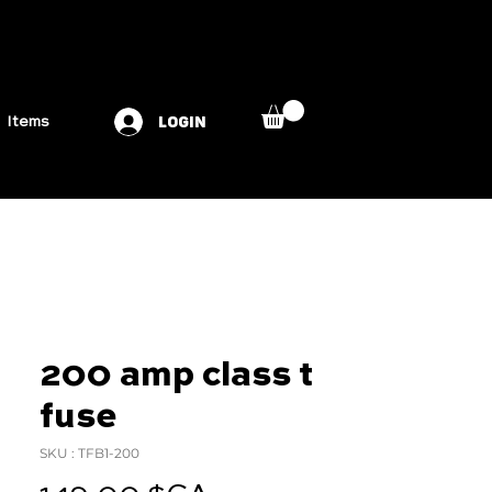
LOGIN
Items
200 amp class t
fuse
SKU : TFB1-200