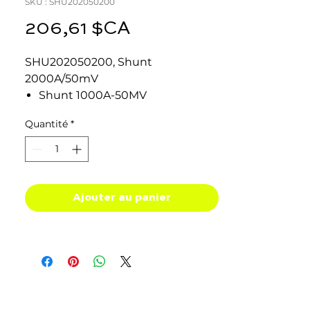
SKU : SHU202050200
Prix
206,61 $CA
SHU202050200, Shunt
2000A/50mV
Shunt 1000A-50MV
Shunt 2000A-50MV
Quantité
*
Shunt 6000A-50MV
Ajouter au panier