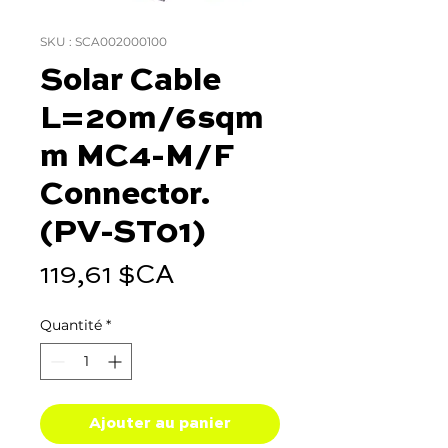
SKU : SCA002000100
Solar Cable
L=20m/6sqm
m MC4-M/F
Connector.
(PV-ST01)
Prix
119,61 $CA
Quantité
*
Ajouter au panier